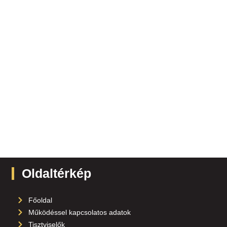
Oldaltérkép
Főoldal
Működéssel kapcsolatos adatok
Tisztviselők