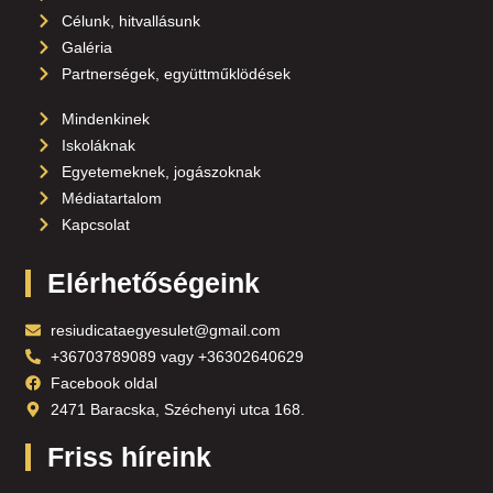
Célunk, hitvallásunk
Galéria
Partnerségek, együttműklödések
Mindenkinek
Iskoláknak
Egyetemeknek, jogászoknak
Médiatartalom
Kapcsolat
Elérhetőségeink
resiudicataegyesulet@gmail.com
+36703789089 vagy +36302640629
Facebook oldal
2471 Baracska, Széchenyi utca 168.
Friss híreink