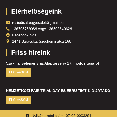
Elérhetőségeink
resiudicataegyesulet@gmail.com
+36703789089 vagy +36302640629
Facebook oldal
2471 Baracska, Széchenyi utca 168.
Friss híreink
Szakmai vélemény az Alaptörvény 17. módosításáról
ELOLVASOM
NEMZETKÖZI FAIR TRIAL DAY ÉS EBRU TIMTIK-DÍJÁTADÓ
ELOLVASOM
Nyilvántartási szám: 07-02-0003291