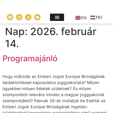
HU
EN
Nap:
2026. február
14.
Programajánló
Hogy működik az Emberi Jogok Európai Bíróságának
lakáskiürítéssel kapcsolatos joggyakorlata? Milyen
ügyekben milyen ítéletek születnek? És milyen
szempontból releváns mindez a magyar joggyakorlat
szempontjából? Február 26-án mutatjuk be Esettár az
Emberi Jogok Európai Bíróságának ingatlan-
kiürítésekkel kapcsolatos gyakorlatához című szakmai