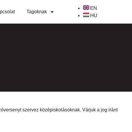
EN
pcsolat
Tagoknak
HU
óversenyt szervez középiskolásoknak. Várjuk a jog iránt