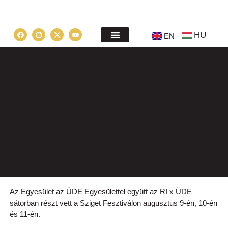
HU
EN
Az Egyesület az ÜDE Egyesülettel együtt az RI x ÜDE
sátorban részt vett a Sziget Fesztiválon augusztus 9-én, 10-én
és 11-én.