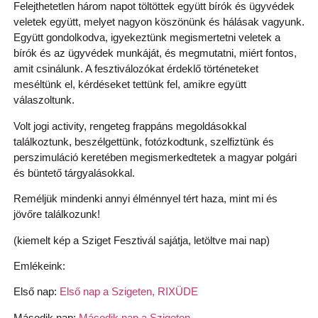
Felejthetetlen három napot töltöttek együtt bírók és ügyvédek
veletek együtt, melyet nagyon köszönünk és hálásak vagyunk.
Együtt gondolkodva, igyekeztünk megismertetni veletek a
bírók és az ügyvédek munkáját, és megmutatni, miért fontos,
amit csinálunk. A fesztiválozókat érdeklő történeteket
meséltünk el, kérdéseket tettünk fel, amikre együtt
válaszoltunk.
Volt jogi activity, rengeteg frappáns megoldásokkal
találkoztunk, beszélgettünk, fotózkodtunk, szelfiztünk és
perszimuláció keretében megismerkedtetek a magyar polgári
és büntető tárgyalásokkal.
Reméljük mindenki annyi élménnyel tért haza, mint mi és
jövőre találkozunk!
(kiemelt kép a Sziget Fesztivál sajátja, letöltve mai nap)
Emlékeink:
Első nap:
Első nap a Szigeten, RIXÜDE
Második nap:
Második nap a Szigeten