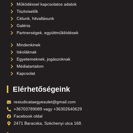
Működéssel kapcsolatos adatok
Tisztviselők
Célunk, hitvallásunk
Galéria
Partnerségek, együttműklödések
Mindenkinek
Iskoláknak
Egyetemeknek, jogászoknak
Médiatartalom
Kapcsolat
Elérhetőségeink
resiudicataegyesulet@gmail.com
+36703789089 vagy +36302640629
Facebook oldal
2471 Baracska, Széchenyi utca 168.