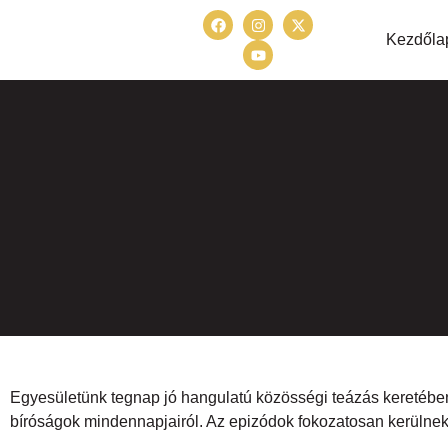
Kezdőla
Egyesületünk tegnap jó hangulatú közösségi teázás keretében b
bíróságok mindennapjairól. Az epizódok fokozatosan kerülnek