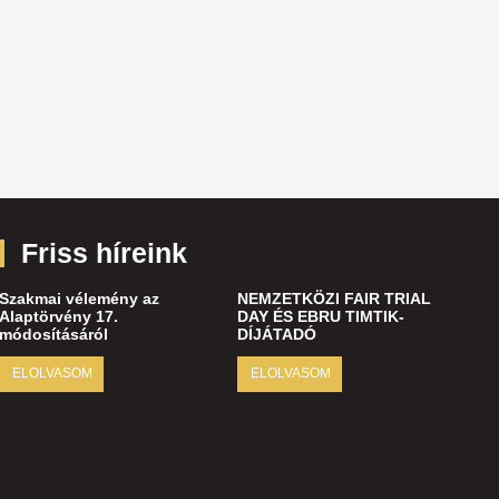
Friss híreink
Szakmai vélemény az
NEMZETKÖZI FAIR TRIAL
Alaptörvény 17.
DAY ÉS EBRU TIMTIK-
módosításáról
DÍJÁTADÓ
ELOLVASOM
ELOLVASOM