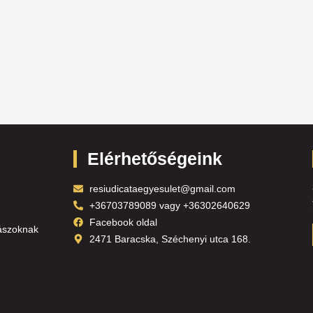
Elérhetőségeink
resiudicataegyesulet@gmail.com
+36703789089 vagy +36302640629
Facebook oldal
ászoknak
2471 Baracska, Széchenyi utca 168.