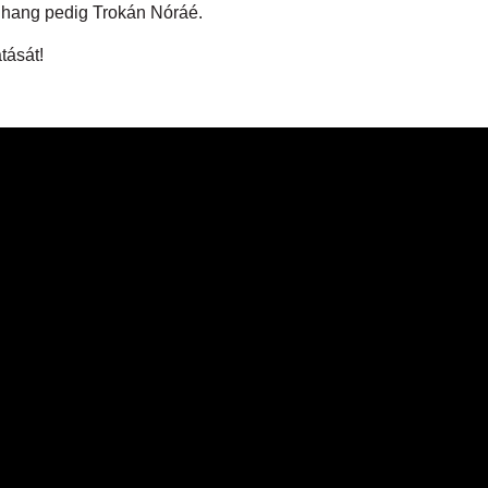
t hang pedig Trokán Nóráé.
tását!