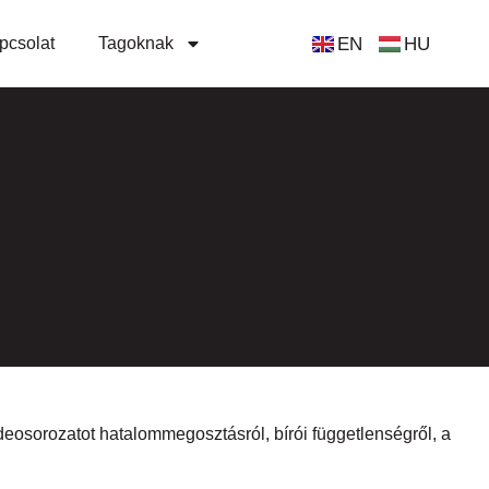
EN
HU
pcsolat
Tagoknak
deosorozatot hatalommegosztásról, bírói függetlenségről, a