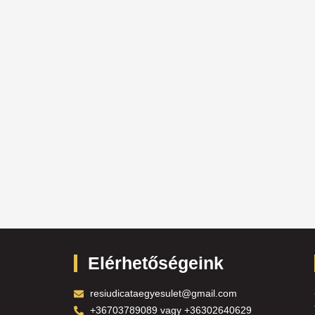
Elérhetőségeink
resiudicataegyesulet@gmail.com
+36703789089 vagy +36302640629