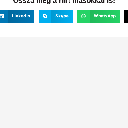
Ossza meg a hírt másokkal is!
LinkedIn
Skype
WhatsApp