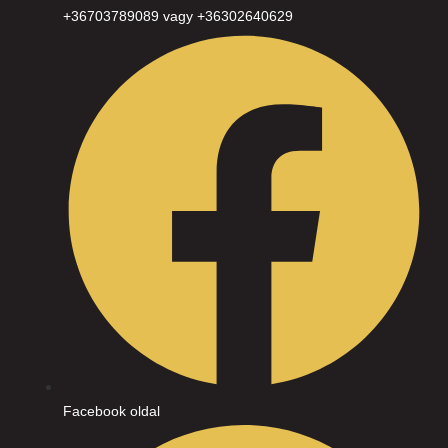
+36703789089 vagy +36302640629
Facebook oldal