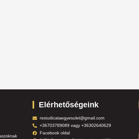
Elérhetőségeink
resiudicataegyesulet@gmail.com
+36703789089 vagy +36302640629
Facebook oldal
ászoknak