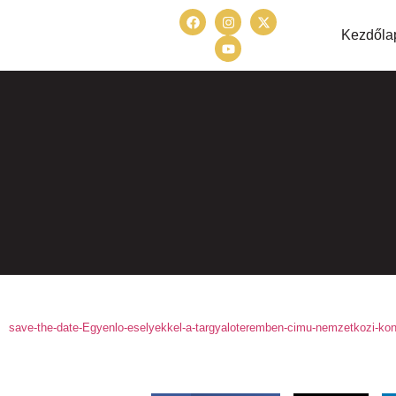
Kezdőla
save-the-date-Egyenlo-eselyekkel-a-targyaloteremben-cimu-nemzetkozi-kon