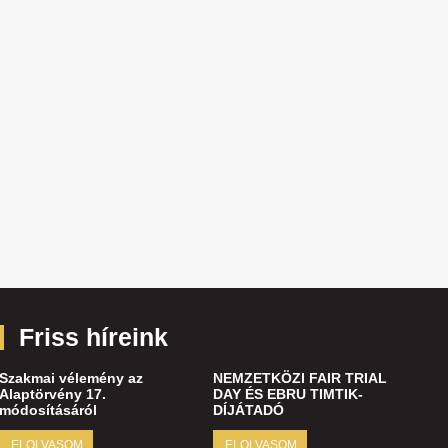
Friss híreink
Szakmai vélemény az
NEMZETKÖZI FAIR TRIAL
Alaptörvény 17.
DAY ÉS EBRU TIMTIK-
módosításáról
DÍJÁTADÓ
ELOLVASOM
ELOLVASOM