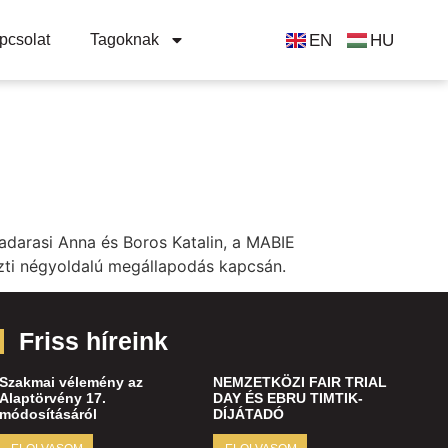
EN
HU
pcsolat
Tagoknak
darasi Anna és Boros Katalin, a MABIE
özti négyoldalú megállapodás kapcsán.
Friss híreink
Szakmai vélemény az
NEMZETKÖZI FAIR TRIAL
Alaptörvény 17.
DAY ÉS EBRU TIMTIK-
módosításáról
DÍJÁTADÓ