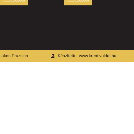
ELOLVASOM
ELOLVASOM
-Lakos Fruzsina
Készítette: www.kreativoldal.hu