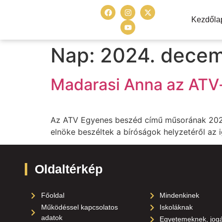
Kezdőla
Nap:
2024. decem
Madarasi Anna az ATV
Az ATV Egyenes beszéd című műsorának 2024 
elnöke beszéltek a bíróságok helyzetéről az 
Oldaltérkép
Főoldal
Mindenkinek
Működéssel kapcsolatos
Iskoláknak
adatok
Egyetemeknek, jog