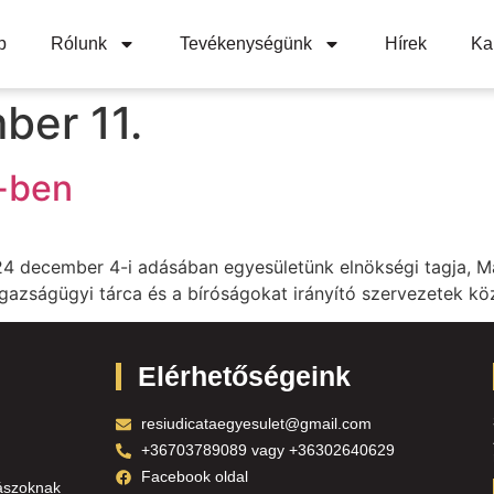
p
Rólunk
Tevékenységünk
Hírek
Ka
ber 11.
-ben
december 4-i adásában egyesületünk elnökségi tagja, Ma
igazságügyi tárca és a bíróságokat irányító szervezetek k
Elérhetőségeink
resiudicataegyesulet@gmail.com
+36703789089 vagy +36302640629
Facebook oldal
ászoknak