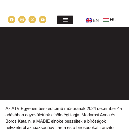
HU
EN
Az ATV Egyenes beszéd című műsorának 2024 december 4-i
adásában egyesületünk elnökségi tagja, Madarasi Anna és
Boros Katalin, a MABIE elnöke beszéltek a bíróságok
helyzetéről az igazságügyi tárca és a bíróságokat irányító