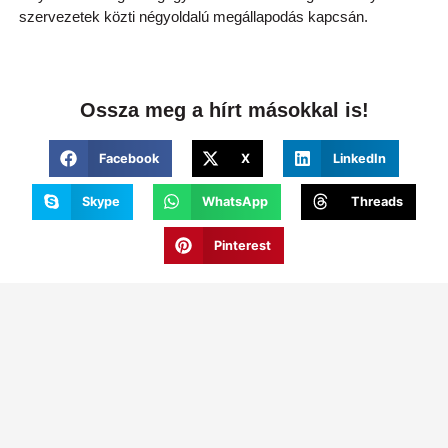
szervezetek közti négyoldalú megállapodás kapcsán.
Ossza meg a hírt másokkal is!
Facebook
X
LinkedIn
Skype
WhatsApp
Threads
Pinterest