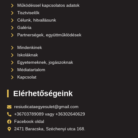
Működéssel kapcsolatos adatok
Tisztviselők
Célunk, hitvallásunk
Galéria
Partnerségek, együttműklödések
Mindenkinek
Iskoláknak
Egyetemeknek, jogászoknak
Médiatartalom
Kapcsolat
Elérhetőségeink
resiudicataegyesulet@gmail.com
+36703789089 vagy +36302640629
Facebook oldal
2471 Baracska, Széchenyi utca 168.