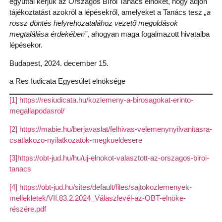
egyúttal kérjük az Országos Bírói Tanács elnökét, hogy adjon
tájékoztatást azokról a lépésekről, amelyeket a Tanács tesz
„a
rossz döntés helyrehozatalához vezető megoldások
megtalálása érdekében”
, ahogyan maga fogalmazott hivatalba
lépésekor.
Budapest, 2024. december 15.
a Res Iudicata Egyesület elnöksége
[1]
https://resiudicata.hu/kozlemeny-a-birosagokat-erinto-
megallapodasrol/
[2]
https://mabie.hu/berjavaslat/felhivas-velemenynyilvanitasra-
csatlakozo-nyilatkozatok-megkueldesere
[3]
https://obt-jud.hu/hu/uj-elnokot-valasztott-az-orszagos-biroi-
tanacs
[4]
https://obt-jud.hu/sites/default/files/sajtokozlemenyek-
mellekletek/VII.83.2.2024_Válaszlevél-az-OBT-elnöke-
részére.pdf