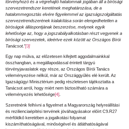
törvényhozó és a végrehajtó hatalomnak jogában áll a bírósági
szervezetrendszer keretének meghatározása, de a
hatalommegosztás elvére figyelemmel az igazságszolgáltatás
szervezetrendszerének kialakítása során elengedhetetlen a
bíróságok álláspontjának beszerzése, melynek egyik
lehetősége az, hogy a jogszabályalkotásban részt vegyenek a
bírósági szervezetek, ideértve ezek között az Országos Bírói
Tanácsot.”
[3]
Egy nap múlva, az előzetesen kifejtett aggodalmainkkal
összhangban, a megállapodással érintett tárgyú
törvényjavaslatok egy része, az Országos Bírói Tanács
véleményezése nélkül, már az Országgyűlés elé került. Az
Igazságügyi Minisztérium pedig részletesen tájékoztatta a
Tanácsot arról, hogy miért nem biztosítható számára a
véleményezés lehetősége
[4]
.
Szeretnénk felhívni a figyelmet a Magyarország helyreállítási
és rezilienciaépítési tervének jóváhagyásakor előírt C9.R27
mérföldkő keretében a jogalkotási folyamat
kiszámíthatóságával, minőségével és átláthatóságával