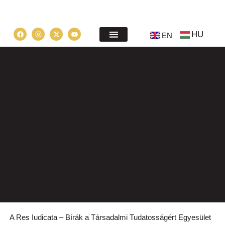
HU
EN
A Res Iudicata – Bírák a Társadalmi Tudatosságért Egyesület