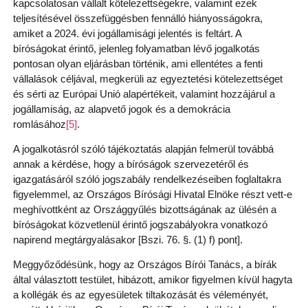
kapcsolatosan vállalt kötelezettségekre, valamint ezek
teljesítésével összefüggésben fennálló hiányosságokra,
amiket a 2024. évi jogállamisági jelentés is feltárt. A
bíróságokat érintő, jelenleg folyamatban lévő jogalkotás
pontosan olyan eljárásban történik, ami ellentétes a fenti
vállalások céljával, megkerüli az egyeztetési kötelezettséget
és sérti az Európai Unió alapértékeit, valamint hozzájárul a
jogállamiság, az alapvető jogok és a demokrácia
romlásához
[5]
.
A jogalkotásról szóló tájékoztatás alapján felmerül továbbá
annak a kérdése, hogy a bíróságok szervezetéről és
igazgatásáról szóló jogszabály rendelkezéseiben foglaltakra
figyelemmel, az Országos Bírósági Hivatal Elnöke részt vett-e
meghívottként az Országgyűlés bizottságának az ülésén a
bíróságokat közvetlenül érintő jogszabályokra vonatkozó
napirend megtárgyalásakor [Bszi. 76. §. (1) f) pont].
Meggyőződésünk, hogy az Országos Bírói Tanács, a bírák
által választott testület, hibázott, amikor figyelmen kívül hagyta
a kollégák és az egyesületek tiltakozását és véleményét,