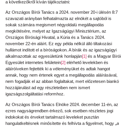
a következőkről kíván tájékoztatni:
Az Országos Bírói Tanács a 2024. november 20-i ülésén 8:7
szavazati arányban felhatalmazta az elnökét a sajtóból is
sokak számára megismert négyoldalú megállapodás
megkötésére, melyet az Igazságügyi Minisztérium, az
Országos Bírósági Hivatal, a Kúria és a Tanács 2024.
november 22-én aláírt. Ez egy példa nélkül álló tiltakozási
hullámot indított el a bíróságokon. A bírák és az igazságügyi
alkalmazottak az egyesületünk honlapján
[1]
és a Magyar Bírói
Egyesület internetes felületein
[2]
elérhető levelekben és
aláíróíveken fejtették ki a véleményüket és adtak hangot
annak, hogy nem értenek egyet a megállapodás aláírásával,
nem fogadják el az abban foglaltakat, mert előzetesen biankó
hozzájárulást ad egy részleteiben nem ismert
igazságszolgáltatási reformhoz.
Az Országos Bírói Tanács Elnöke 2024. december 11-én, az
ezres nagyságrendben érkező, sok esetben részletes jogi
indokokat és érveket tartalmazó leveleket pusztán
hangulatkeltésnek minősítette és felhívta a figyelmet, hogy „
a