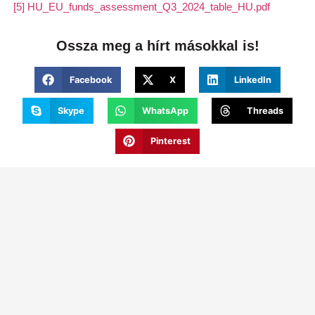
[5]
HU_EU_funds_assessment_Q3_2024_table_HU.pdf
Ossza meg a hírt másokkal is!
Facebook
X
LinkedIn
Skype
WhatsApp
Threads
Pinterest