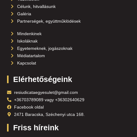
Célunk, hitvallásunk
Galéria
Partnerségek, együttműklödések
Mindenkinek
Iskoláknak
Egyetemeknek, jogászoknak
Médiatartalom
Kapcsolat
Elérhetőségeink
resiudicataegyesulet@gmail.com
+36703789089 vagy +36302640629
Facebook oldal
2471 Baracska, Széchenyi utca 168.
Friss híreink